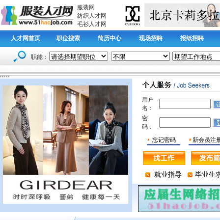
服装网
纺织人才网
毛衫人才网
人才网首页
职位搜索
简历中心
现场招聘
报纸招聘
职能：
用户
名：
密
码：
忘记密码
新会员注
就业指导
毕业生