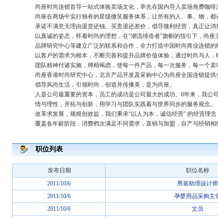
尚座时尚连锁首导一站式体验卖场文化，率先在国内导入卖场免费咖啡
尚座在商场中实行独有的星级微笑服务体系，让所有的人、事、物，都
承诺不满意无理由退货还钱、买贵退还差价，倡导微利经营，真正让消
以真诚的姿态，怀着时尚的理想，在“潮流缔造者”旗帜的指引下，尚
品牌研究中心等建立广泛的联系和合作，全力打造中国时尚商业连锁的
以客户的需求为根本，不断完善和提升品牌价值体验，通过时尚与人，
团队精神付诸实施，殚精竭虑，使每一件产品，每一次服务，每一个卖
尚座香港时尚研究中心，北京产品开发及采购中心为尚座全国连锁提供
倡导风尚生活，引领时尚，创造并传播美，是为尚座。
人是公司最重要的资本，员工的成功是公司最大的成功。8年来，我公司
情与理性，开拓与创新，用学习与团队实践着与世界同步的服务观念。
改革求发展，规模创效益，我们秉承“以人为本，诚信经营” 的经营理
覆盖各年龄阶段，消费档次满足不同需求，直销与加盟，自产与经销相
职位列表
发布日期
职位名称
2011/10/6
男装助理设计师
2011/10/6
孕婴用品采购主
2011/10/6
文员