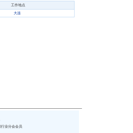
工作地点
大连
伴
织行业分会会员