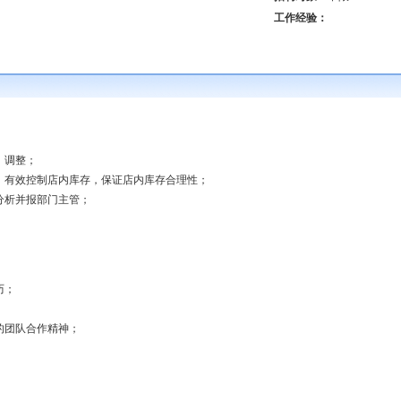
工作经验：
；
、调整；
，有效控制店内库存，保证店内库存合理性；
分析并报部门主管；
历；
的团队合作精神；