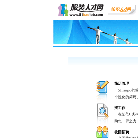
简历管理
51haojo
个性化的简历
找工作
在茫茫职场中如
助您一臂之力
校园招聘